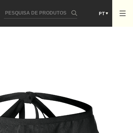
DE
PT
ES