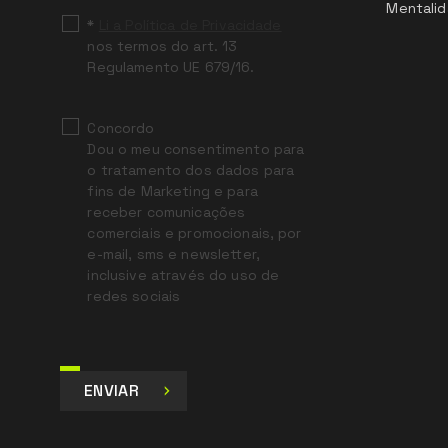
Mentalid
*
Li a Política de Privacidade
nos termos do art. 13
Regulamento UE 679/16.
Concordo
Dou o meu consentimento para
o tratamento dos dados para
fins de Marketing e para
receber comunicações
comerciais e promocionais, por
e-mail, sms e newsletter,
inclusive através do uso de
redes sociais
ENVIAR