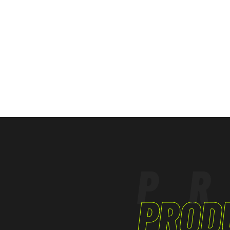
P
PROD