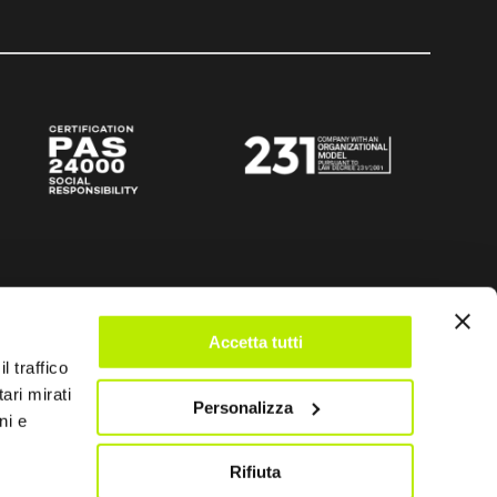
Accetta tutti
l traffico
ari mirati
Personalizza
ni e
Rifiuta