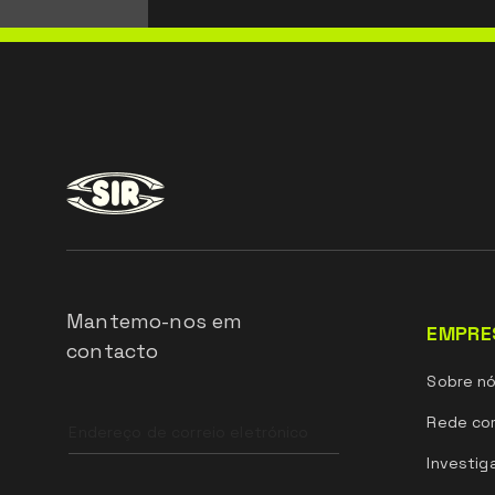
Mantemo-nos em
EMPRE
contacto
Sobre n
Leave
Rede com
this
field
Investig
blank