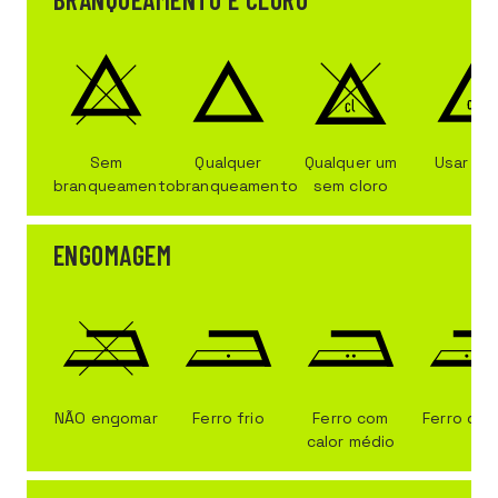
Sem
Qualquer
Qualquer um
Usar clo
branqueamento
branqueamento
sem cloro
ENGOMAGEM
NÃO engomar
Ferro frio
Ferro com
Ferro qu
calor médio