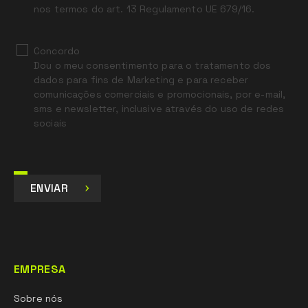
nos termos do art. 13 Regulamento UE 679/16.
Concordo
Dou o meu consentimento para o tratamento dos
dados para fins de Marketing e para receber
comunicações comerciais e promocionais, por e-mail,
sms e newsletter, inclusive através do uso de redes
sociais
ENVIAR
EMPRESA
Sobre nós