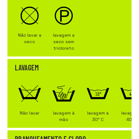
Não lavar a
lavagem a
seco
seco sem
tricloreto
LAVAGEM
Não lavar
lavagem à
lavagem a
lavagem
mão
30° C
40° C
BRANQUEAMENTO E CLORO