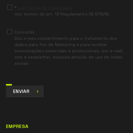
*
Li a Política de Privacidade
nos termos do art. 13 Regulamento UE 679/16.
Concordo
Dou o meu consentimento para o tratamento dos
dados para fins de Marketing e para receber
comunicações comerciais e promocionais, por e-mail,
sms e newsletter, inclusive através do uso de redes
sociais
ENVIAR
EMPRESA