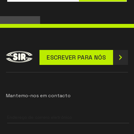
ESCREVER PARA NÓS
Mantemo-nos em contacto
Leave
this
field
blank