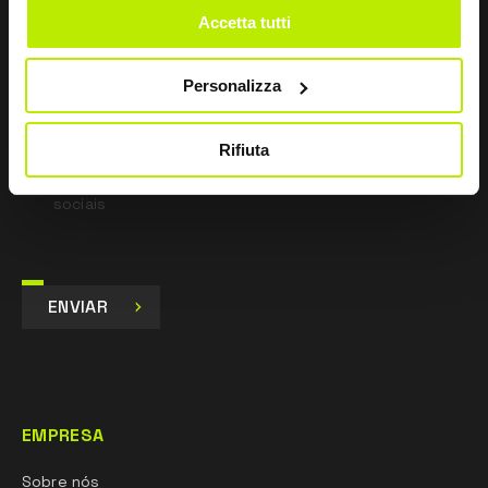
*
Li a Política de Privacidade
Accetta tutti
nos termos do art. 13 Regulamento UE 679/16.
Personalizza
Concordo
Dou o meu consentimento para o tratamento dos
dados para fins de Marketing e para receber
Rifiuta
comunicações comerciais e promocionais, por e-mail,
sms e newsletter, inclusive através do uso de redes
sociais
ENVIAR
EMPRESA
Sobre nós