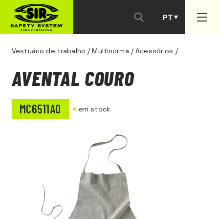
PT
ES
Vestuário de trabalho
/
Multinorma
/
Acessórios
/
AVENTAL COURO
MC6511A0
em stock