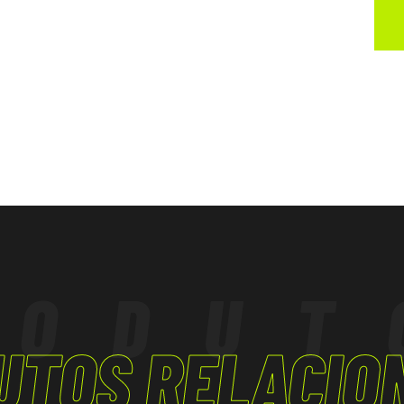
rmidade com o
icações.
RODUT
UTOS RELACIO