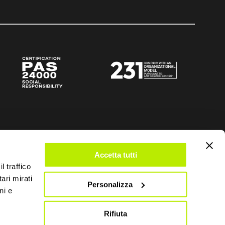
Accetta tutti
l traffico
ari mirati
Personalizza
ni e
Rifiuta