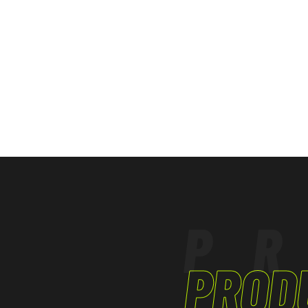
TERCIÁRIO - ARTESANATO
O produto foi concebidoe fabricado em confo
Regulamento (UE) 2016/425 e sucessivas modif
P
PROD