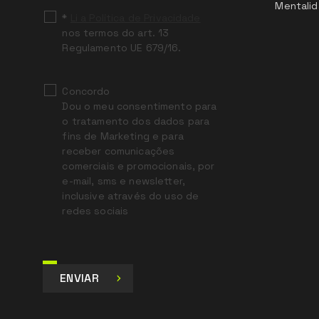
Mentalid
*
Li a Política de Privacidade
nos termos do art. 13
Regulamento UE 679/16.
Concordo
Dou o meu consentimento para
o tratamento dos dados para
fins de Marketing e para
receber comunicações
comerciais e promocionais, por
e-mail, sms e newsletter,
inclusive através do uso de
redes sociais
ENVIAR