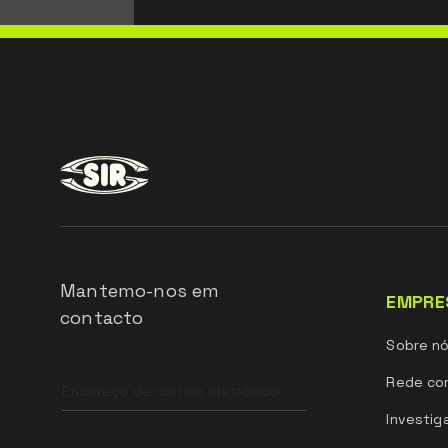
Mantemo-nos em
EMPRE
contacto
Sobre n
Leave
Rede com
this
field
Investig
blank