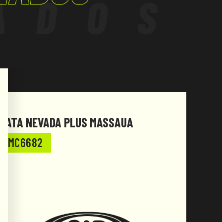
ADOS
BATA NEVADA PLUS MASSAUA
BATA
MC6682
MC