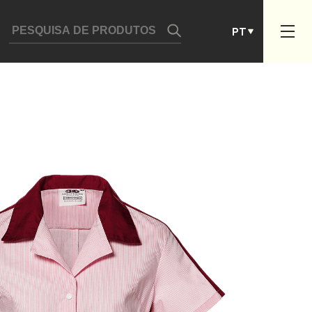
DE
PT
ES