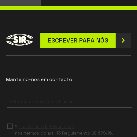
líquidos e à sujidade.
O produto foi concebido e fabricado em
conformidade com o Regulamento (UE) 2016/425 e
sucessivas modificações.
ESCREVER PARA NÓS
EN ISO 20471
Classe 2:
= 0,50 m² de material fluorescente;
= 0.13 m² de material retrorrefletor.
Mantemo-nos em contacto
Leave
this
field
blank
*
Li a Política de Privacidade
nos termos do art. 13 Regulamento UE 679/16.