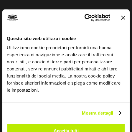
Concordo
Dou o meu consentimento para o tratamento dos
dados para fins de Marketing e para receber
comunicações comerciais e promocionais, por e-mail,
Questo sito web utilizza i cookie
sms e newsletter, inclusive através do uso de redes
sociais
Utilizziamo cookie proprietari per fornirti una buona
esperienza di navigazione e analizzare il traffico sui
nostri siti, e cookie di terze parti per personalizzare i
contenuti, servire annunci pubblicitari mirati e abilitare
ENVIAR
funzionalità dei social media. La nostra cookie policy
fornisce ulteriori informazioni e spiega come modificare
le impostazioni.
EMPRESA
Mostra dettagli
Sobre nós
Accetta tutti
Rede comercial