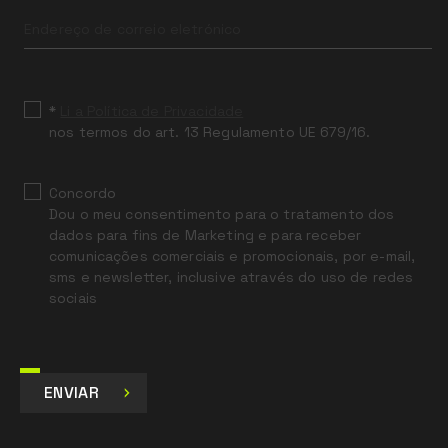
Leave
this
field
blank
*
Li a Política de Privacidade
nos termos do art. 13 Regulamento UE 679/16.
Concordo
Dou o meu consentimento para o tratamento dos
dados para fins de Marketing e para receber
comunicações comerciais e promocionais, por e-mail,
sms e newsletter, inclusive através do uso de redes
sociais
ENVIAR