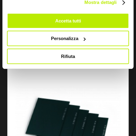
Mostra dettagli
Accetta tutti
DESCOBRIR
Personalizza
CHAPA INACTÍNICA ESCURA 75 X 98
Rifiuta
FB1219