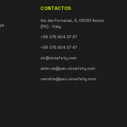
CONTACTOS
Via dei Fornaciai, 9, 06081 Assisi
ça
(PG) - Italy
+39 075 804 37 37
+39 075 804 37 47
sir@sirsafety.com
amm.ne@pec.sirsafety.com
vendite@pec.sirsafety.com