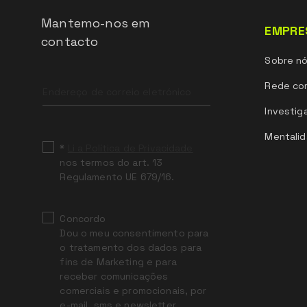
Mantemo-nos em
EMPRE
contacto
Sobre n
Leave
Rede com
this
field
Investig
blank
Mentalid
*
Li a Política de Privacidade
nos termos do art. 13
Regulamento UE 679/16.
Concordo
Dou o meu consentimento para
o tratamento dos dados para
fins de Marketing e para
receber comunicações
comerciais e promocionais, por
e-mail, sms e newsletter,