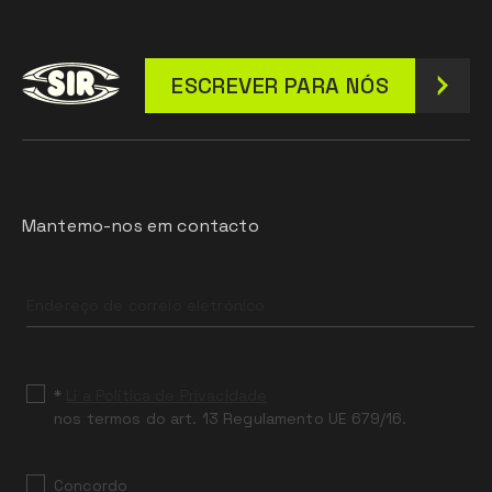
ESCREVER PARA NÓS
Mantemo-nos em contacto
Leave
this
field
blank
*
Li a Política de Privacidade
nos termos do art. 13 Regulamento UE 679/16.
Concordo