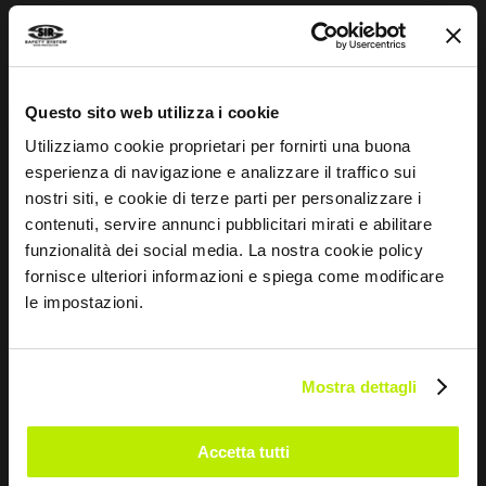
Mentalidade desportiva
INFORMAÇÕES
Questo sito web utilizza i cookie
Utilizziamo cookie proprietari per fornirti una buona
Equipamentos de segurança
esperienza di navigazione e analizzare il traffico sui
Whistleblowing
nostri siti, e cookie di terze parti per personalizzare i
contenuti, servire annunci pubblicitari mirati e abilitare
Impressum
funzionalità dei social media. La nostra cookie policy
Guia aos tamanhos
fornisce ulteriori informazioni e spiega come modificare
le impostazioni.
CONTACTOS
Mostra dettagli
Via dei Fornaciai, 9, 06081 Assisi (PG) - Italy
+39 075 804 37 37
Accetta tutti
+39 075 804 37 47