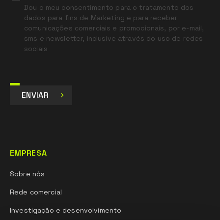
Dou o meu consentimento para o tratamento dos
dados para fins de Marketing e para receber
comunicações comerciais e promocionais, por e-mail,
sms e newsletter, inclusive através do uso de redes
sociais
ENVIAR
EMPRESA
Sobre nós
Rede comercial
Investigação e desenvolvimento