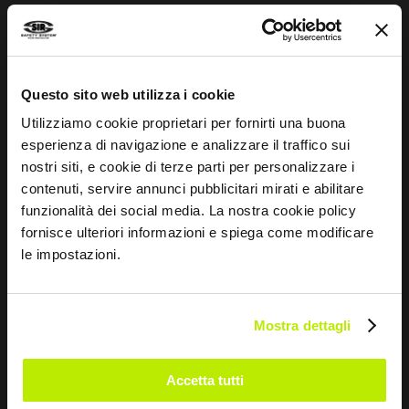
Mentalidade desportiva
INFORMAÇÕES
Questo sito web utilizza i cookie
Utilizziamo cookie proprietari per fornirti una buona
Equipamentos de segurança
esperienza di navigazione e analizzare il traffico sui
Whistleblowing
nostri siti, e cookie di terze parti per personalizzare i
contenuti, servire annunci pubblicitari mirati e abilitare
Impressum
funzionalità dei social media. La nostra cookie policy
Guia aos tamanhos
fornisce ulteriori informazioni e spiega come modificare
le impostazioni.
CONTACTOS
Mostra dettagli
Via dei Fornaciai, 9, 06081 Assisi (PG) - Italy
+39 075 804 37 37
Accetta tutti
+39 075 804 37 47