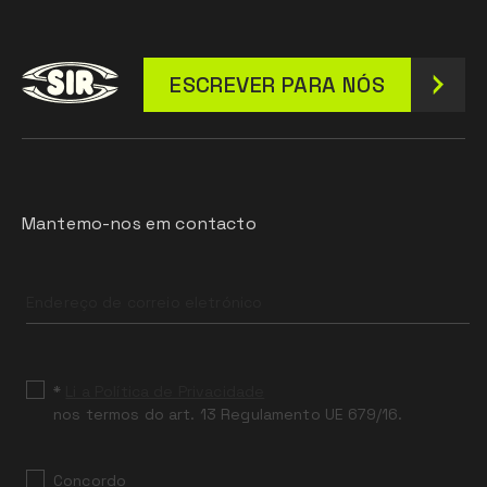
ESCREVER PARA NÓS
Mantemo-nos em contacto
Leave
this
field
blank
*
Li a Política de Privacidade
nos termos do art. 13 Regulamento UE 679/16.
Concordo