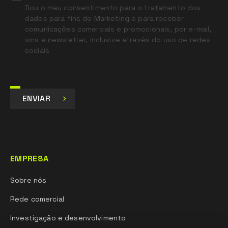
Dou o meu consentimento para o tratamento dos
dados para fins de Marketing e para receber
comunicações comerciais e promocionais, por e-mail,
sms e newsletter, inclusive através do uso de redes
sociais
ENVIAR
EMPRESA
Sobre nós
Rede comercial
Investigação e desenvolvimento