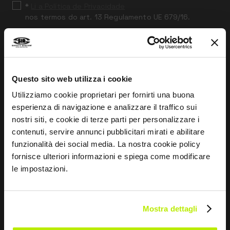
*
Li a Política de Privacidade
nos termos do art. 13 Regulamento UE 679/16.
Concordo
Dou o meu consentimento para o tratamento dos
dados para fins de Marketing e para receber
Questo sito web utilizza i cookie
comunicações comerciais e promocionais, por e-mail,
sms e newsletter, inclusive através do uso de redes
Utilizziamo cookie proprietari per fornirti una buona
sociais
esperienza di navigazione e analizzare il traffico sui
nostri siti, e cookie di terze parti per personalizzare i
contenuti, servire annunci pubblicitari mirati e abilitare
funzionalità dei social media. La nostra cookie policy
ENVIAR
fornisce ulteriori informazioni e spiega come modificare
le impostazioni.
Mostra dettagli
EMPRESA