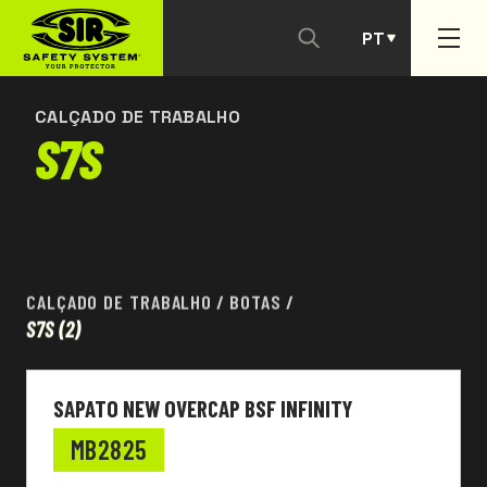
PT
CONTACTAR-NOS
ES
CALÇADO DE TRABALHO
S7S
CALÇADO DE TRABALHO
/
BOTAS
/
S7S
(2)
SAPATO NEW OVERCAP BSF INFINITY
MB2825