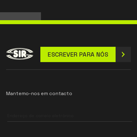
ESCREVER PARA NÓS
Mantemo-nos em contacto
Leave
this
field
blank