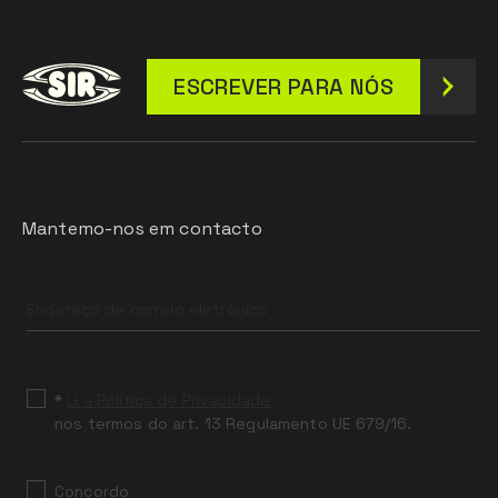
ESCREVER PARA NÓS
Mantemo-nos em contacto
Leave
this
field
blank
*
Li a Política de Privacidade
nos termos do art. 13 Regulamento UE 679/16.
Concordo