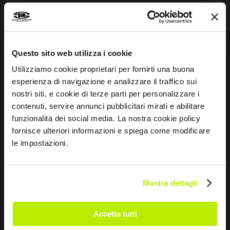
Mentalidade desportiva
INFORMAÇÕES
Questo sito web utilizza i cookie
Utilizziamo cookie proprietari per fornirti una buona
Equipamentos de segurança
esperienza di navigazione e analizzare il traffico sui
Whistleblowing
nostri siti, e cookie di terze parti per personalizzare i
contenuti, servire annunci pubblicitari mirati e abilitare
Impressum
funzionalità dei social media. La nostra cookie policy
Guia aos tamanhos
fornisce ulteriori informazioni e spiega come modificare
le impostazioni.
CONTACTOS
Mostra dettagli
Via dei Fornaciai, 9, 06081 Assisi (PG) - Italy
+39 075 804 37 37
Accetta tutti
+39 075 804 37 47