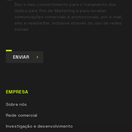
Dou o meu consentimento para o tratamento dos
dados para fins de Marketing e para receber
comunicações comerciais e promocionais, por e-mail,
sms e newsletter, inclusive através do uso de redes
sociais
ENVIAR
EMPRESA
Sobre nós
Rede comercial
Investigação e desenvolvimento