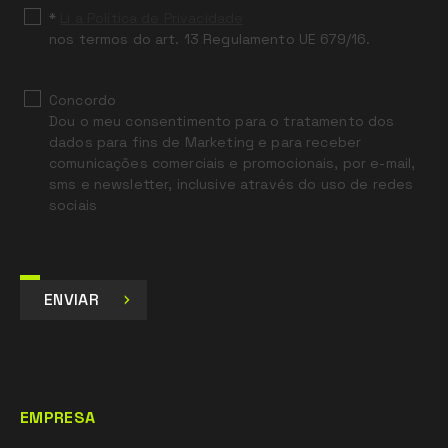
*
Li a Política de Privacidade
nos termos do art. 13 Regulamento UE 679/16.
Concordo
Dou o meu consentimento para o tratamento dos
dados para fins de Marketing e para receber
comunicações comerciais e promocionais, por e-mail,
sms e newsletter, inclusive através do uso de redes
sociais
ENVIAR
EMPRESA