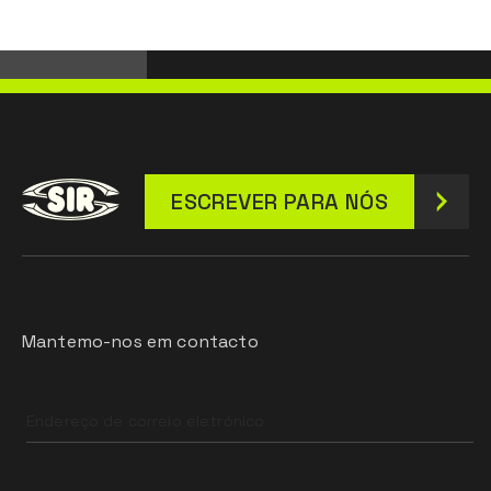
ESCREVER PARA NÓS
Mantemo-nos em contacto
Leave
this
field
blank