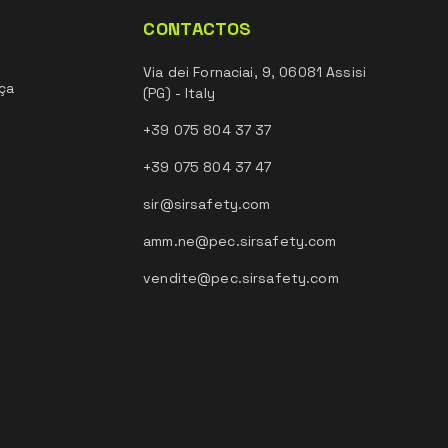
CONTACTOS
Via dei Fornaciai, 9, 06081 Assisi
ça
(PG) - Italy
+39 075 804 37 37
+39 075 804 37 47
sir@sirsafety.com
amm.ne@pec.sirsafety.com
vendite@pec.sirsafety.com