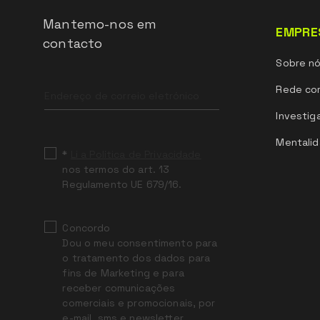
Mantemo-nos em
EMPRE
contacto
Sobre n
Leave
Rede com
this
field
Investig
blank
Mentalid
*
Li a Política de Privacidade
nos termos do art. 13
Regulamento UE 679/16.
Concordo
Dou o meu consentimento para
o tratamento dos dados para
fins de Marketing e para
receber comunicações
comerciais e promocionais, por
e-mail, sms e newsletter,