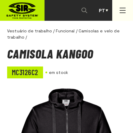
PT
ES
Vestuário de trabalho
/
Funcional
/
Camisolas e velo de
trabalho
/
CAMISOLA KANGOO
MC3126C2
em stock