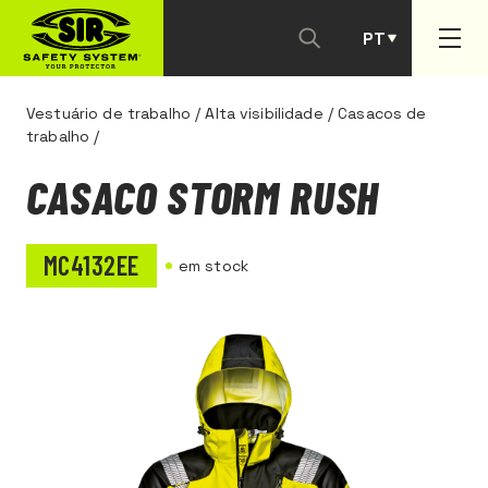
PT
ES
Vestuário de trabalho
/
Alta visibilidade
/
Casacos de
trabalho
/
CASACO STORM RUSH
MC4132EE
em stock