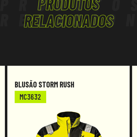
PRODUTOS
PRODUTO
conformidade com o Regulamento
RELACIO
(UE) 2016/425, com as alterações que lhe foram
RELACIONADOS
introduzidas.
EN ISO 20471
Classe 2:
= 0,50 m² de material fluorescente;
= 0,13 m² de material retrorrefletor.
BLUSÃO STORM RUSH
MC3632