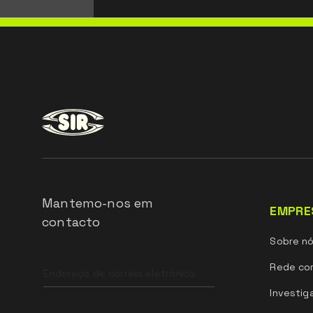
Mantemo-nos em
EMPRE
contacto
Sobre n
Leave
Rede com
this
field
Investig
blank