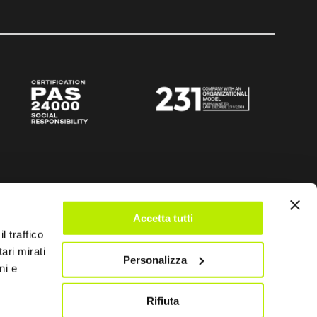
Accetta tutti
l traffico
ari mirati
Personalizza
ni e
Rifiuta