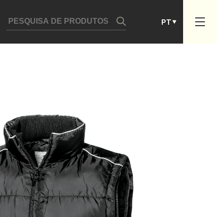
DE
PT
ES