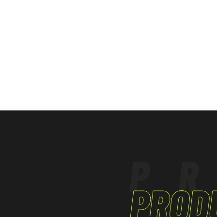
um movimento constante.
LOGÍSTICA
- Quente e respirável.
TERCIÁRIO - ARTESANATO
P
PROD