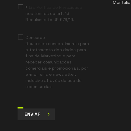
Mentalid
*
Li a Política de Privacidade
nos termos do art. 13
Regulamento UE 679/16.
Concordo
Dou o meu consentimento para
o tratamento dos dados para
fins de Marketing e para
receber comunicações
comerciais e promocionais, por
e-mail, sms e newsletter,
inclusive através do uso de
redes sociais
ENVIAR