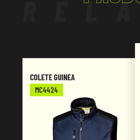
REL
COLETE GUINEA
MC4424