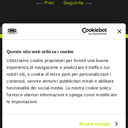
Prec
Seguinte
Questo sito web utilizza i cookie
Utilizziamo cookie proprietari per fornirti una buona
ESCREVER PARA NÓS
esperienza di navigazione e analizzare il traffico sui
nostri siti, e cookie di terze parti per personalizzare i
contenuti, servire annunci pubblicitari mirati e abilitare
funzionalità dei social media. La nostra cookie policy
fornisce ulteriori informazioni e spiega come modificare
le impostazioni.
Mantemo-nos em contacto
Leave
this
Mostra dettagli