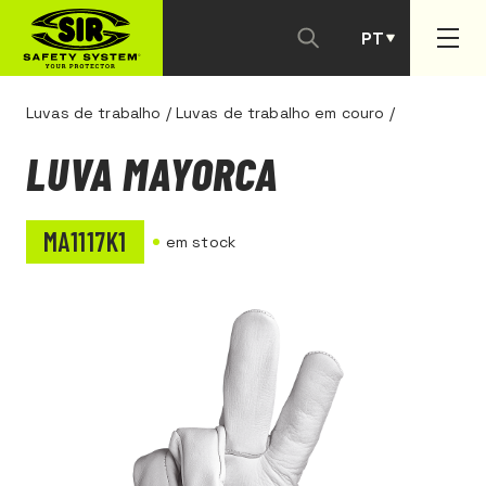
PT
ES
Luvas de trabalho
/
Luvas de trabalho em couro
/
LUVA MAYORCA
MA1117K1
em stock