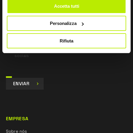
*
Li a Política de Privacidade
Accetta tutti
nos termos do art. 13 Regulamento UE 679/16.
Personalizza
Concordo
Dou o meu consentimento para o tratamento dos
dados para fins de Marketing e para receber
Rifiuta
comunicações comerciais e promocionais, por e-mail,
sms e newsletter, inclusive através do uso de redes
sociais
ENVIAR
EMPRESA
Sobre nós