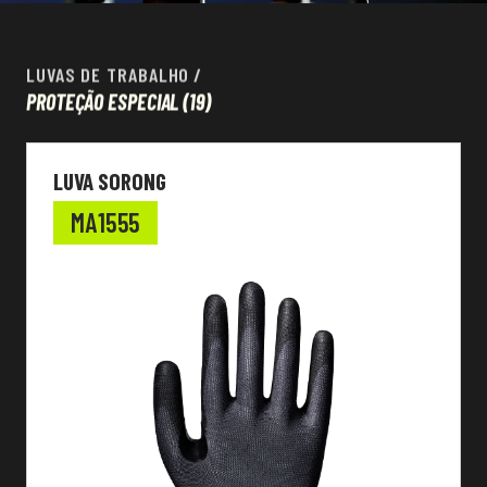
LUVAS DE TRABALHO
/
PROTEÇÃO ESPECIAL
(19)
LUVA SORONG
MA1555