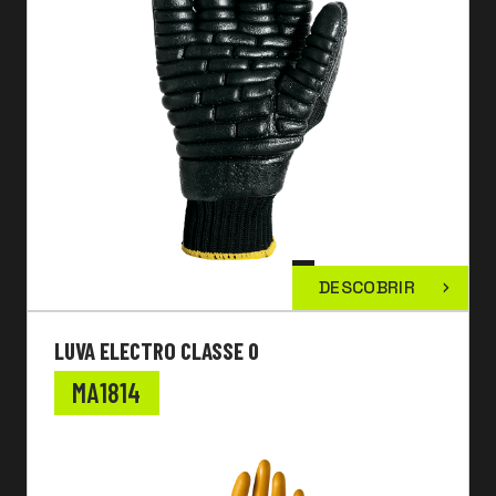
DESCOBRIR
LUVA ELECTRO CLASSE 0
MA1814