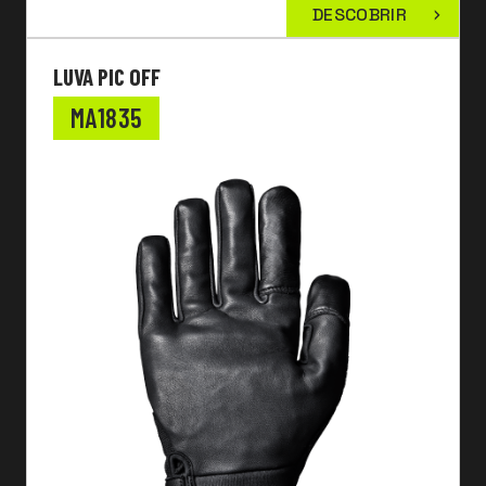
DESCOBRIR
LUVA PIC OFF
MA1835