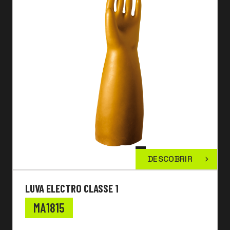
DESCOBRIR
LUVA ELECTRO CLASSE 1
MA1815