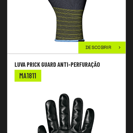
DESCOBRIR
LUVA PRICK GUARD ANTI-PERFURAÇÃO
MA1811