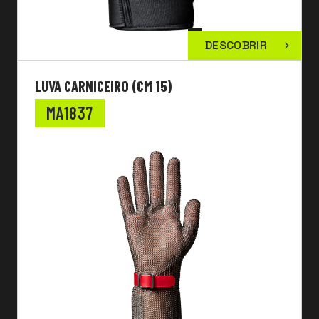
DESCOBRIR
LUVA CARNICEIRO (CM 15)
MA1837