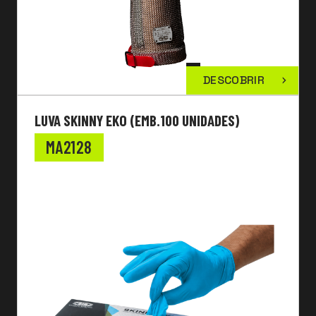
DESCOBRIR
LUVA SKINNY EKO (EMB.100 UNIDADES)
MA2128