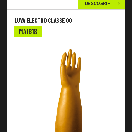
DESCOBRIR
LUVA ELECTRO CLASSE 00
MA1818