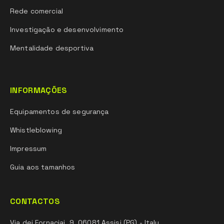
Rede comercial
Investigação e desenvolvimento
Mentalidade desportiva
INFORMAÇÕES
Equipamentos de segurança
Whistleblowing
Impressum
Guia aos tamanhos
CONTACTOS
Via dei Fornaciai, 9, 06081 Assisi (PG) - Italy