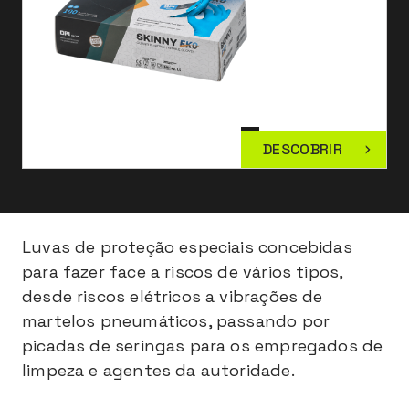
DESCOBRIR
Luvas de proteção especiais concebidas
para fazer face a riscos de vários tipos,
desde riscos elétricos a vibrações de
martelos pneumáticos, passando por
picadas de seringas para os empregados de
limpeza e agentes da autoridade.