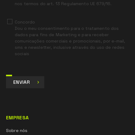
nos termos do art. 13 Regulamento UE 679/16.
Concordo
Dou o meu consentimento para o tratamento dos
dados para fins de Marketing e para receber
comunicações comerciais e promocionais, por e-mail,
sms e newsletter, inclusive através do uso de redes
sociais
ENVIAR
EMPRESA
Sobre nós