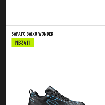
Parte superior do sapato
Outras Características
Material da sola
SAPATO BAIXO WONDER
Características especiais
MB3411
Placa anti-perfuração