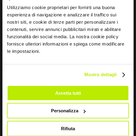
Utilizziamo cookie proprietari per fornirti una buona
esperienza di navigazione e analizzare il traffico sui
nostri siti, e cookie di terze parti per personalizzare i
EMPRESA
contenuti, servire annunci pubblicitari mirati e abilitare
funzionalità dei social media. La nostra cookie policy
Sobre nós
fornisce ulteriori informazioni e spiega come modificare
le impostazioni.
Rede comercial
Investigação e desenvolvimento
Mentalidade desportiva
Mostra dettagli
Accetta tutti
INFORMAÇÕES
Personalizza
Equipamentos de segurança
Whistleblowing
Rifiuta
Impressum