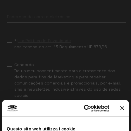
Leave
this
field
blank
*
Li a Política de Privacidade
nos termos do art. 13 Regulamento UE 679/16.
Concordo
Dou o meu consentimento para o tratamento dos
dados para fins de Marketing e para receber
comunicações comerciais e promocionais, por e-mail,
sms e newsletter, inclusive através do uso de redes
sociais
ENVIAR
Questo sito web utilizza i cookie