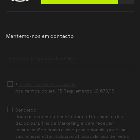
Mantemo-nos em contacto
Leave
this
field
blank
*
Li a Política de Privacidade
nos termos do art. 13 Regulamento UE 679/16.
Concordo
Dou o meu consentimento para o tratamento dos
dados para fins de Marketing e para receber
comunicações comerciais e promocionais, por e-mail,
sms e newsletter, inclusive através do uso de redes