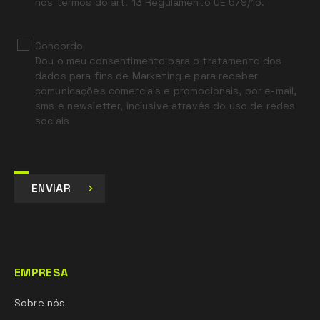
nos termos do art. 13 Regulamento UE 679/16.
Concordo
Dou o meu consentimento para o tratamento dos
dados para fins de Marketing e para receber
comunicações comerciais e promocionais, por e-mail,
sms e newsletter, inclusive através do uso de redes
sociais
ENVIAR
EMPRESA
Sobre nós