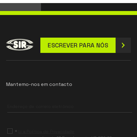
ESCREVER PARA NÓS
Mantemo-nos em contacto
Leave
this
field
blank
*
Li a Política de Privacidade