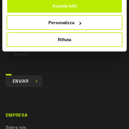
*
Li a Política de Privacidade
Accetta tutti
nos termos do art. 13 Regulamento UE 679/16.
Personalizza
Concordo
Dou o meu consentimento para o tratamento dos
dados para fins de Marketing e para receber
Rifiuta
comunicações comerciais e promocionais, por e-mail,
sms e newsletter, inclusive através do uso de redes
sociais
ENVIAR
EMPRESA
Sobre nós