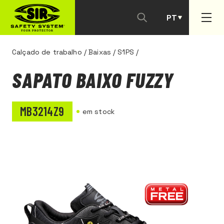
PT
ES
Calçado de trabalho
/
Baixas
/
S1PS
/
SAPATO BAIXO FUZZY
MB3214Z9
em stock