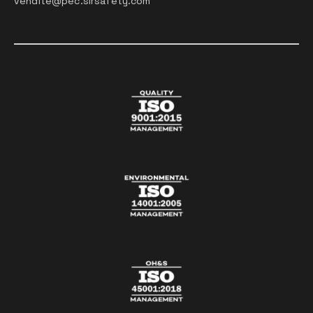
vendite@pec.sirsafety.com