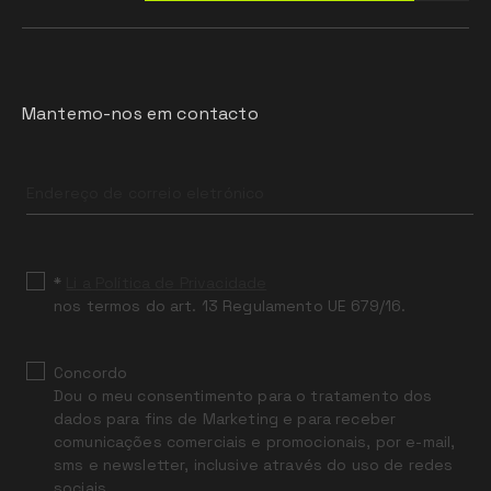
Mantemo-nos em contacto
Leave
this
field
blank
*
Li a Política de Privacidade
nos termos do art. 13 Regulamento UE 679/16.
Concordo
Dou o meu consentimento para o tratamento dos
dados para fins de Marketing e para receber
comunicações comerciais e promocionais, por e-mail,
sms e newsletter, inclusive através do uso de redes
sociais