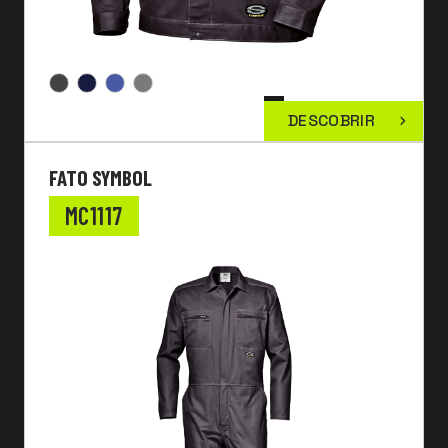
DESCOBRIR
FATO SYMBOL
MC1117