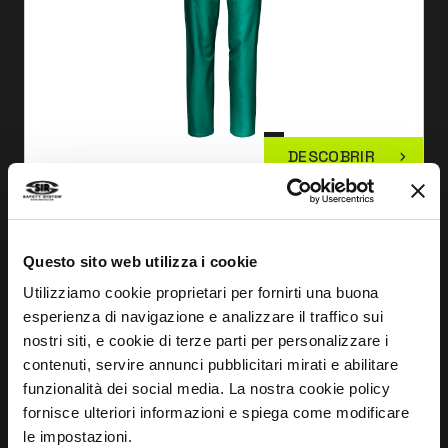
DESCOBRIR
CASACO SYMBOL VERDE
MC1124
Questo sito web utilizza i cookie
Utilizziamo cookie proprietari per fornirti una buona
esperienza di navigazione e analizzare il traffico sui
nostri siti, e cookie di terze parti per personalizzare i
contenuti, servire annunci pubblicitari mirati e abilitare
funzionalità dei social media. La nostra cookie policy
fornisce ulteriori informazioni e spiega come modificare
le impostazioni.