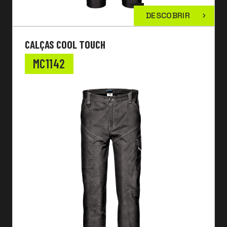
DESCOBRIR
CALÇAS COOL TOUCH
MC1142