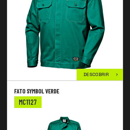
DESCOBRIR
FATO SYMBOL VERDE
MC1127