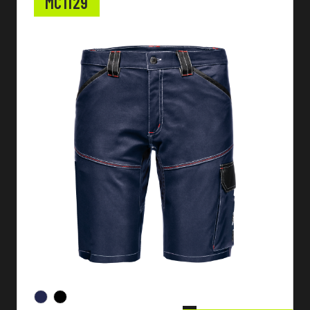
MC1129