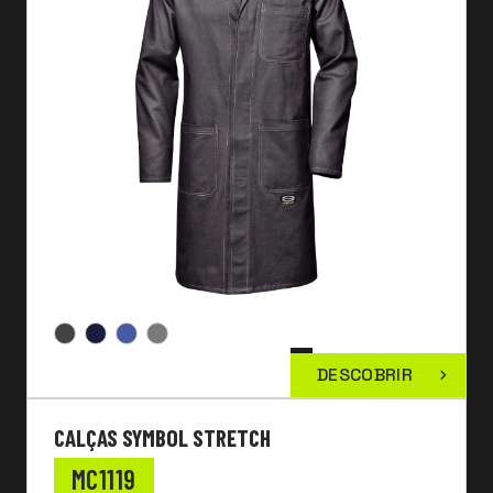
DESCOBRIR
CALÇAS SYMBOL STRETCH
MC1119