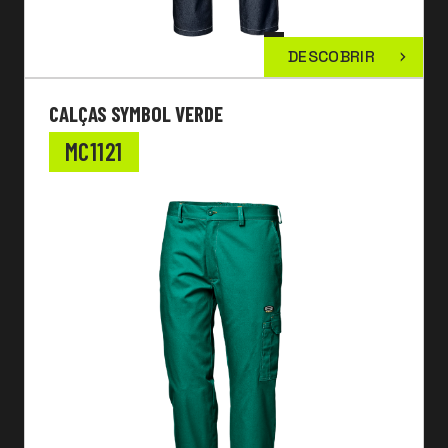
DESCOBRIR
CALÇAS SYMBOL VERDE
MC1121