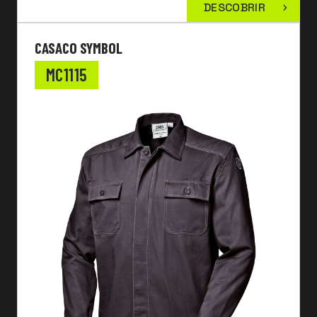
DESCOBRIR
CASACO SYMBOL
MC1115