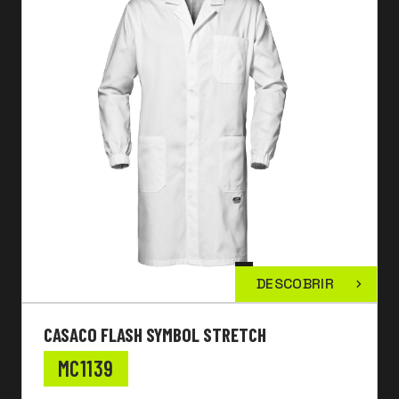
DESCOBRIR
CASACO FLASH SYMBOL STRETCH
MC1139