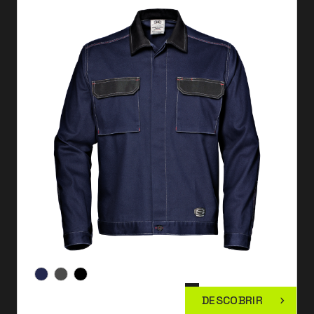
DESCOBRIR