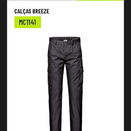
CALÇAS BREEZE
MC1141