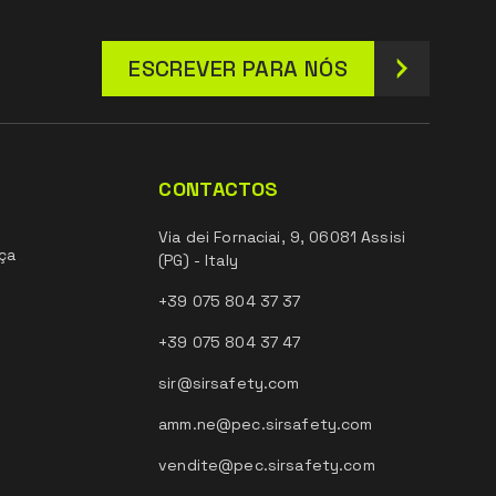
ESCREVER PARA NÓS
CONTACTOS
Via dei Fornaciai, 9, 06081 Assisi
ça
(PG) - Italy
+39 075 804 37 37
+39 075 804 37 47
sir@sirsafety.com
amm.ne@pec.sirsafety.com
vendite@pec.sirsafety.com