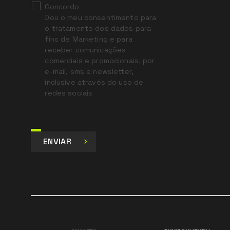
Concordo
Dou o meu consentimento para
o tratamento dos dados para
fins de Marketing e para
receber comunicações
comerciais e promocionais, por
e-mail, sms e newsletter,
inclusive através do uso de
redes sociais
ENVIAR