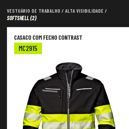
VESTUÁRIO DE TRABALHO
/
ALTA VISIBILIDADE
/
SOFTSHELL
(2)
Vestuário de trabalho
CASACO COM FECHO CONTRAST
EN Standard
MC2915
Cor
Outras Características
Classe Alta Visibilidade
Sazonalidade
Tecido