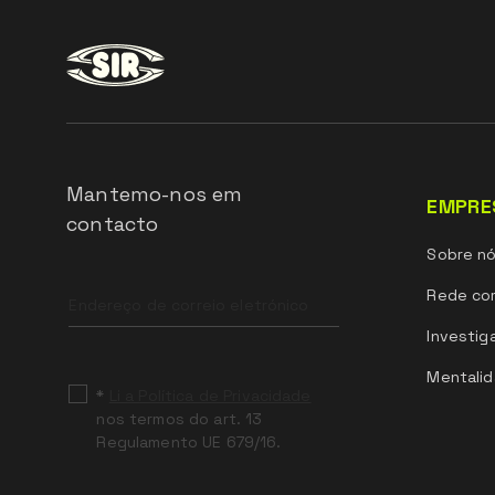
Mantemo-nos em
EMPRE
contacto
Sobre n
Leave
Rede com
this
field
Investig
blank
Mentalid
*
Li a Política de Privacidade
nos termos do art. 13
Regulamento UE 679/16.