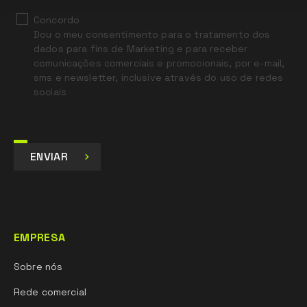
Concordo
Dou o meu consentimento para o tratamento dos
dados para fins de Marketing e para receber
comunicações comerciais e promocionais, por e-mail,
sms e newsletter, inclusive através do uso de redes
sociais
ENVIAR
EMPRESA
Sobre nós
Rede comercial