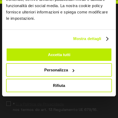
funzionalità dei social media. La nostra cookie policy
fornisce ulteriori informazioni e spiega come modificare
le impostazioni.
ESCREVER PARA NÓS
Mostra dettagli
Accetta tutti
Mantemo-nos em contacto
Personalizza
Leave
this
Rifiuta
field
blank
*
Li a Política de Privacidade
nos termos do art. 13 Regulamento UE 679/16.