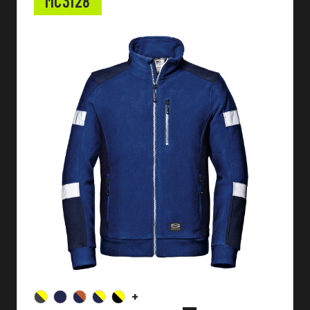
MC3128
+