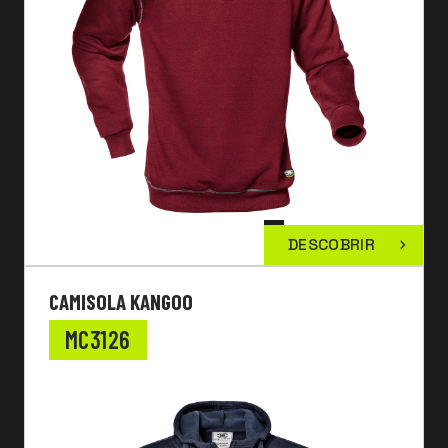
DESCOBRIR
CAMISOLA KANGOO
MC3126