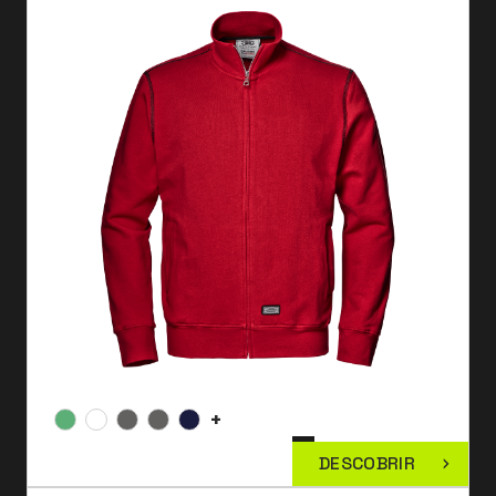
+
DESCOBRIR