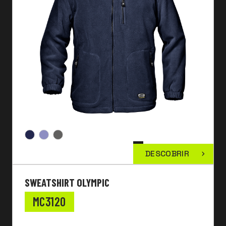
DESCOBRIR
SWEATSHIRT OLYMPIC
MC3120