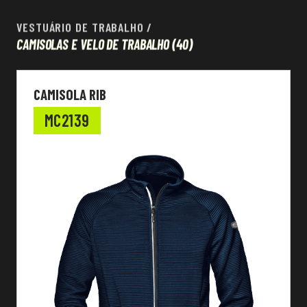
VESTUÁRIO DE TRABALHO
/
CAMISOLAS E VELO DE TRABALHO
(40)
CAMISOLA RIB
MC2139