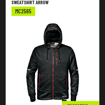
SWEATSHIRT ARROW
MC2565