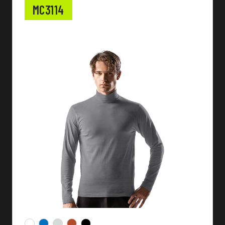
MC3114