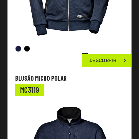
DESCOBRIR
BLUSÃO MICRO POLAR
MC3119