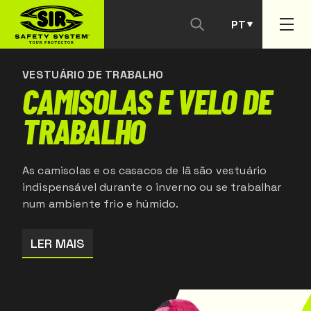
PT
CONTACTAR-NOS
ES
VESTUÁRIO DE TRABALHO
CAMISOLAS E VELO DE
TRABALHO
As camisolas e os casacos de lã são vestuário
indispensável durante o inverno ou se trabalhar
num ambiente frio e húmido.
LER MAIS