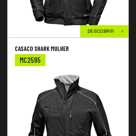
DESCOBRIR
CASACO SHARK MULHER
MC2595