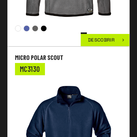
DESCOBRIR
MICRO POLAR SCOUT
MC3130