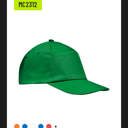
MC2312
+