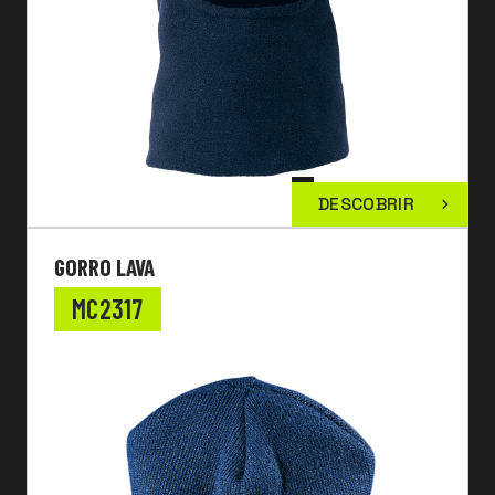
DESCOBRIR
GORRO LAVA
MC2317