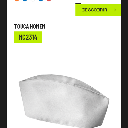
DESCOBRIR
TOUCA HOMEM
MC2314