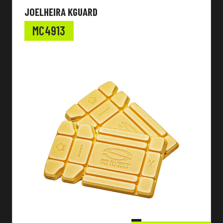
JOELHEIRA KGUARD
MC4913