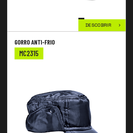
DESCOBRIR
GORRO ANTI-FRIO
MC2315