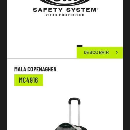
DESCOBRIR
MALA COPENAGHEN
MC4916