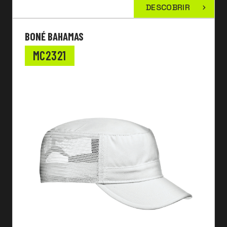
DESCOBRIR
BONÉ BAHAMAS
MC2321