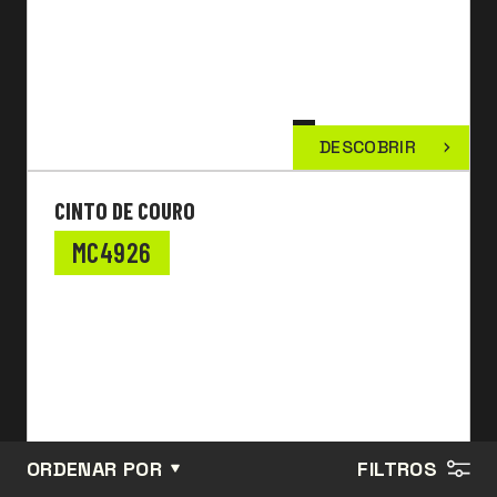
DESCOBRIR
CINTO DE COURO
MC4926
ORDENAR POR
FILTROS