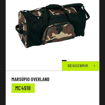
DESCOBRIR
MARSÚPIO OVERLAND
MC4918