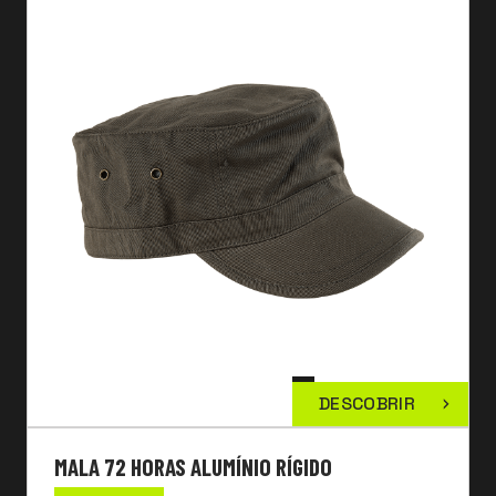
DESCOBRIR
MALA 72 HORAS ALUMÍNIO RÍGIDO