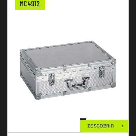
MC4912
DESCOBRIR