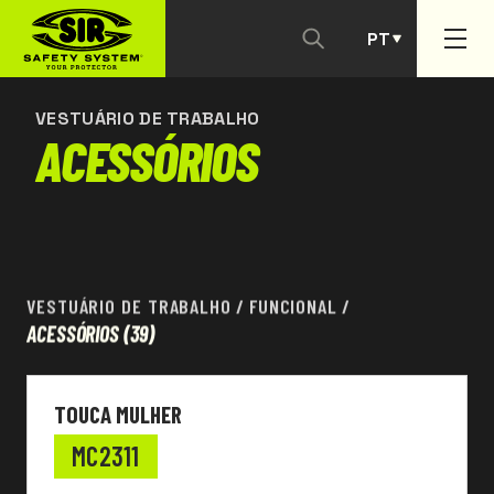
PT
CONTACTAR-NOS
ES
VESTUÁRIO DE TRABALHO
ACESSÓRIOS
VESTUÁRIO DE TRABALHO
/
FUNCIONAL
/
ACESSÓRIOS
(39)
TOUCA MULHER
MC2311