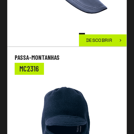
DESCOBRIR
PASSA-MONTANHAS
MC2316