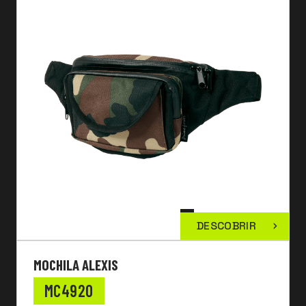
DESCOBRIR
MOCHILA ALEXIS
MC4920