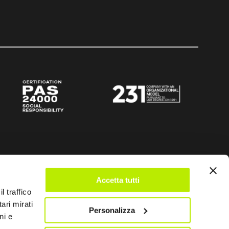
Accetta tutti
l traffico
ari mirati
Personalizza
ni e