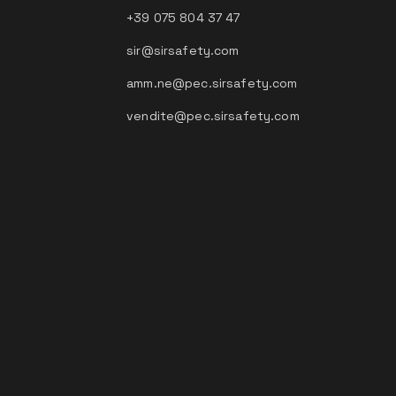
+39 075 804 37 47
sir@sirsafety.com
amm.ne@pec.sirsafety.com
vendite@pec.sirsafety.com