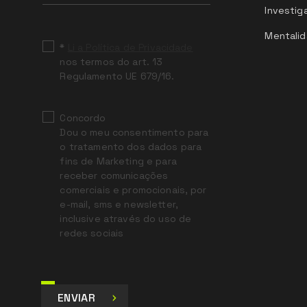
field
Investig
blank
Mentalid
*
Li a Política de Privacidade
nos termos do art. 13
Regulamento UE 679/16.
Concordo
Dou o meu consentimento para
o tratamento dos dados para
fins de Marketing e para
receber comunicações
comerciais e promocionais, por
e-mail, sms e newsletter,
inclusive através do uso de
redes sociais
ENVIAR