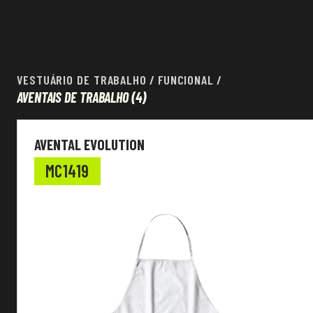
VESTUÁRIO DE TRABALHO
/
FUNCIONAL
/
AVENTAIS DE TRABALHO
(4)
Vestuário de trabalho
AVENTAL EVOLUTION
EN Standard
MC1419
Cor
Sazonalidade
Tecido
Características especiais