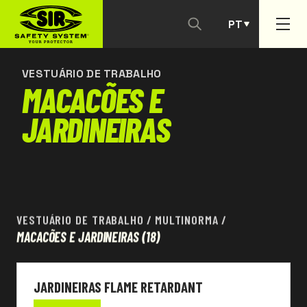
PT
CONTACTAR-NOS
ES
VESTUÁRIO DE TRABALHO
MACACÕES E
JARDINEIRAS
VESTUÁRIO DE TRABALHO
/
MULTINORMA
/
MACACÕES E JARDINEIRAS
(18)
JARDINEIRAS FLAME RETARDANT