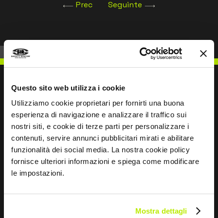
Classe I, Zona 0, Grupo IIC; II 1G Ex ia IIC T4 Ga
Prec
Seguinte
Questo sito web utilizza i cookie
Utilizziamo cookie proprietari per fornirti una buona
ESCREVER PARA NÓS
esperienza di navigazione e analizzare il traffico sui
nostri siti, e cookie di terze parti per personalizzare i
contenuti, servire annunci pubblicitari mirati e abilitare
funzionalità dei social media. La nostra cookie policy
fornisce ulteriori informazioni e spiega come modificare
le impostazioni.
Mantemo-nos em contacto
Leave
this
Mostra dettagli