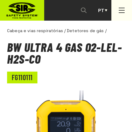
PT
ES
Cabeça e vias respiratórias
/
Detetores de gás
/
BW ULTRA 4 GAS O2-LEL-
H2S-CO
FG110111