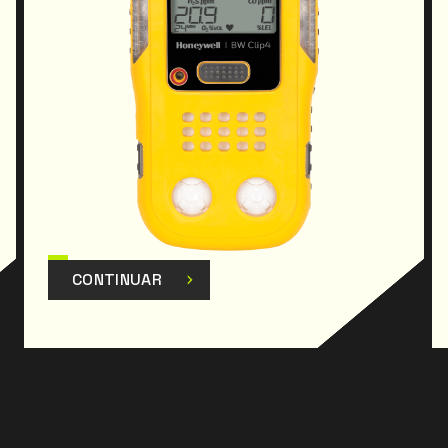
· Suportado pelo software Honeywell Safety Suite
para o envio de relatórios.
· Design ergonómico para facilitar a utilização.
· Design leve e duradouro.
· Perfeitamente adaptado à mão para facilitar a
recolha de amostras.
· Ultrarrápido.
· Tecnologia de sensores de resposta rápida.
· Ecrã de grandes dimensões para uma tomada de
decisões mais rápida.
· Operações rápidas de calibração e de teste de
CONTINUAR
impacto (bump-test) graças ao sistema IntelliDoX.
· Dimensões: 14,8 x8,5 x 4 cm.
· Peso: 411 g (incluindo a pinça).
- Tipos de alarme: visual, vibratório, sonoro (95
dB); Baixo, alto, TWA, STEL, fora da escala (OL)
Certificações: Classe I, Div. 1, Grupo A, B, C, D