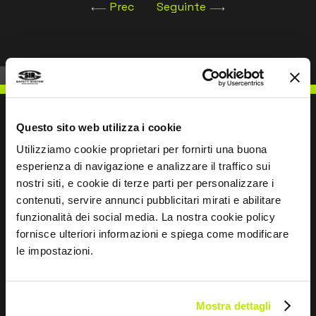
Classe I, Zona 0, Grupo IIC; II 1G Ex ia IIC T4 Ga
Prec
Seguinte
Questo sito web utilizza i cookie
Utilizziamo cookie proprietari per fornirti una buona
ESCREVER PARA NÓS
esperienza di navigazione e analizzare il traffico sui
nostri siti, e cookie di terze parti per personalizzare i
contenuti, servire annunci pubblicitari mirati e abilitare
funzionalità dei social media. La nostra cookie policy
fornisce ulteriori informazioni e spiega come modificare
le impostazioni.
Mantemo-nos em contacto
Leave
this
Mostra dettagli