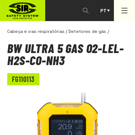
PT
ES
Cabeça e vias respiratórias
/
Detetores de gás
/
BW ULTRA 5 GAS O2-LEL-
H2S-CO-NH3
FG110113