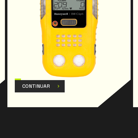
· Suportado pelo software Honeywell Safety Suite
para o envio de relatórios.
· Design ergonómico para facilitar a utilização.
· Design leve e duradouro.
· Perfeitamente adaptado à mão para facilitar a
recolha de amostras.
· Ultrarrápido.
· Tecnologia de sensores de resposta rápida.
· Ecrã de grandes dimensões para uma tomada de
decisões mais rápida.
· Operações rápidas de calibração e de teste de
CONTINUAR
impacto (bump-test) graças ao sistema IntelliDoX.
· Dimensões: 14,8 x8,5 x 4 cm.
· Peso: 411 g (incluindo a pinça).
- Tipos de alarme: visual, vibratório, sonoro (95
dB); Baixo, alto, TWA, STEL, fora da escala (OL)
Certificações: Classe I, Div. 1, Grupo A, B, C, D