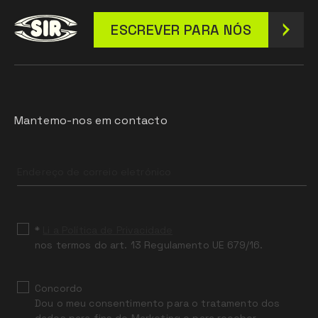
ESCREVER PARA NÓS
Mantemo-nos em contacto
Leave
this
field
blank
*
Li a Política de Privacidade
nos termos do art. 13 Regulamento UE 679/16.
Concordo
Dou o meu consentimento para o tratamento dos