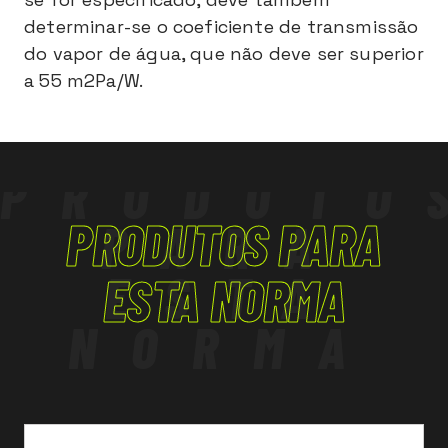
determinar-se o coeficiente de transmissão
do vapor de água, que não deve ser superior
a 55 m2Pa/W.
PRODUTO
PRODUTOS PARA
PARA
ESTA
ESTA NORMA
NORMA