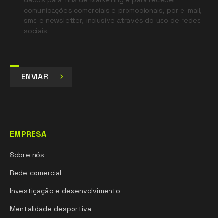
dados para fins de Marketing e para receber
comunicações comerciais e promocionais, por e-mail,
sms e newsletter, inclusive através do uso de redes
sociais
ENVIAR
EMPRESA
Sobre nós
Rede comercial
Investigação e desenvolvimento
Mentalidade desportiva