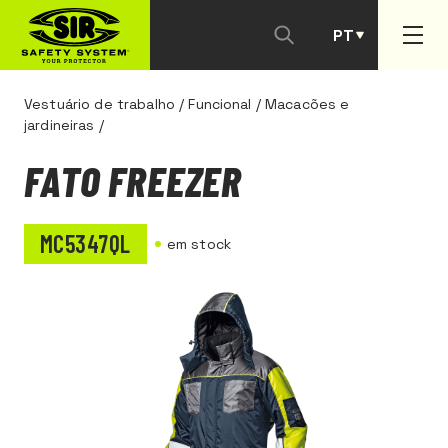
PT
ES
Vestuário de trabalho
/
Funcional
/
Macacões e
jardineiras
/
FATO FREEZER
MC5347QL
em stock