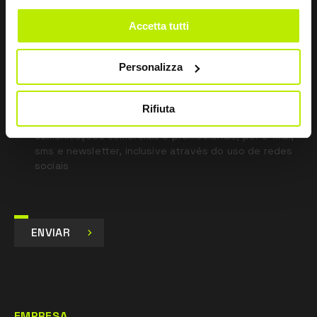
blank
Accetta tutti
*
Li a Política de Privacidade
nos termos do art. 13 Regulamento UE 679/16.
Personalizza
Concordo
Dou o meu consentimento para o tratamento dos
Rifiuta
dados para fins de Marketing e para receber
comunicações comerciais e promocionais, por e-mail,
sms e newsletter, inclusive através do uso de redes
sociais
ENVIAR
EMPRESA