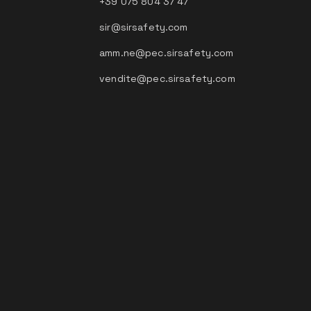
+39 075 804 37 47
sir@sirsafety.com
amm.ne@pec.sirsafety.com
vendite@pec.sirsafety.com