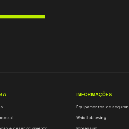
SA
INFORMAÇÕES
ós
Equipamentos de seguran
ercial
Whistleblowing
ação e desenvolvimento
Impressum