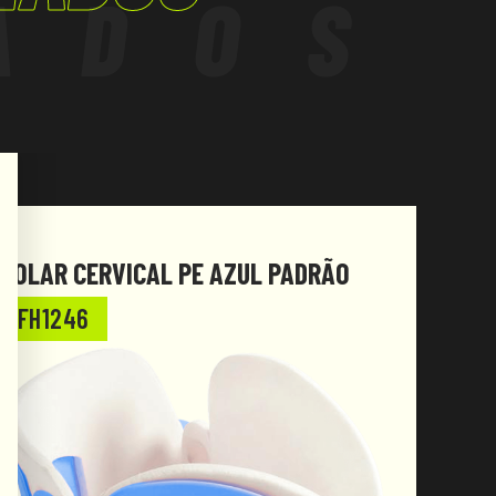
ADOS
COLAR CERVICAL PE AZUL PADRÃO
COLA
FH1246
FH1