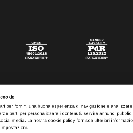
 cookie
ari per fornirti una buona esperienza di navigazione e analizzare i
 terze parti per personalizzare i contenuti, servire annunci pubblicit
 social media. La nostra cookie policy fornisce ulteriori informazio
 impostazioni.