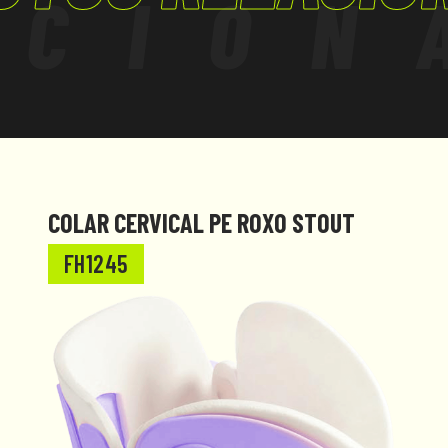
ACION
nexo 2 e D.L. 81
COLAR CERVICAL PE ROXO STOUT
FH1245