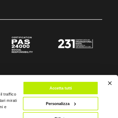
Accetta tutti
l traffico
ari mirati
Personalizza
ni e