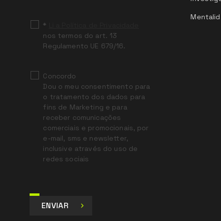
blank
Mentalid
*
Li a Política de Privacidade
nos termos do art. 13
Regulamento UE 679/16.
Concordo
Dou o meu consentimento para
o tratamento dos dados para
fins de Marketing e para
receber comunicações
comerciais e promocionais, por
e-mail, sms e newsletter,
inclusive através do uso de
redes sociais
ENVIAR