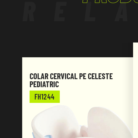
REL
n. 1 Saco para resíduos sanitários mm 250x350
Conteúdo de acordo com DM388 de 15/07/2003 A
de
09/04/08 art.45.
COLAR CERVICAL PE CELESTE
PEDIATRIC
FH1244