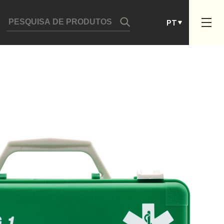
DE
PT
ES