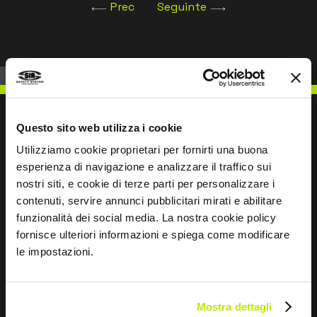
Prec
Seguinte
Questo sito web utilizza i cookie
Utilizziamo cookie proprietari per fornirti una buona
ESCREVER PARA NÓS
esperienza di navigazione e analizzare il traffico sui
nostri siti, e cookie di terze parti per personalizzare i
contenuti, servire annunci pubblicitari mirati e abilitare
funzionalità dei social media. La nostra cookie policy
fornisce ulteriori informazioni e spiega come modificare
le impostazioni.
Mantemo-nos em contacto
Leave
this
Mostra dettagli