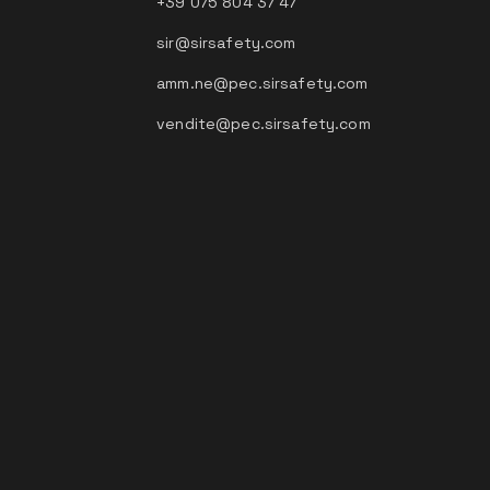
+39 075 804 37 47
sir@sirsafety.com
amm.ne@pec.sirsafety.com
vendite@pec.sirsafety.com