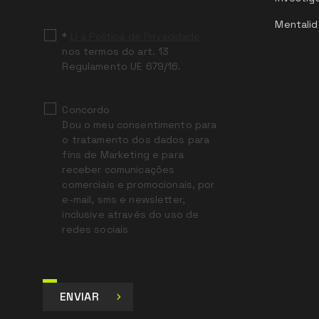
blank
Mentalid
*
Li a Política de Privacidade
nos termos do art. 13
Regulamento UE 679/16.
Concordo
Dou o meu consentimento para
o tratamento dos dados para
fins de Marketing e para
receber comunicações
comerciais e promocionais, por
e-mail, sms e newsletter,
inclusive através do uso de
redes sociais
ENVIAR