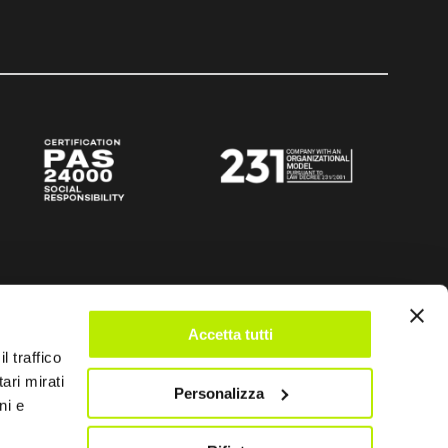
Accetta tutti
l traffico
ari mirati
Personalizza
ni e