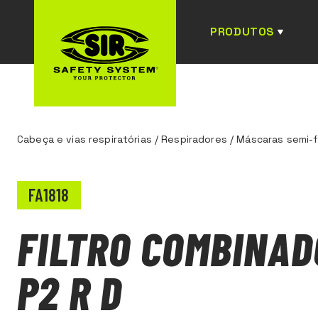
PRODUTOS
Cabeça e vias respiratórias
/
Respiradores
/
Máscaras semi-fa
FA1818
FILTRO COMBINAD
P2 R D