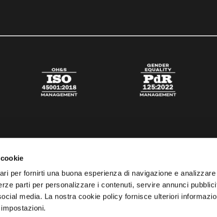
 cookie
ari per fornirti una buona esperienza di navigazione e analizzare i
 terze parti per personalizzare i contenuti, servire annunci pubblicit
 social media. La nostra cookie policy fornisce ulteriori informazio
 impostazioni.