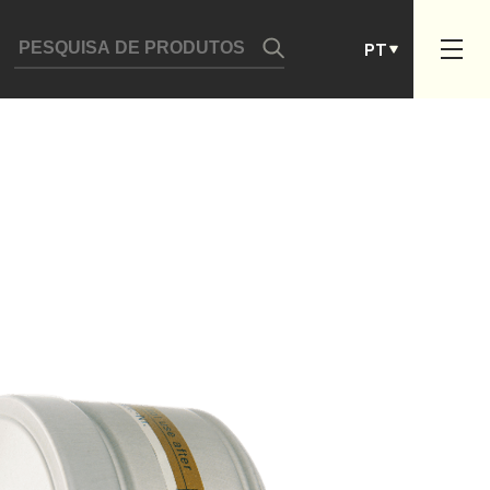
DE
PT
ES