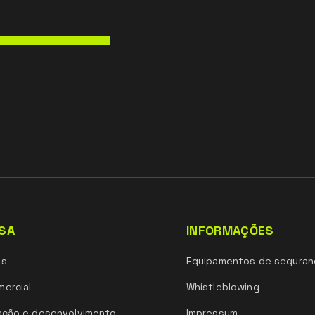
SA
INFORMAÇÕES
ós
Equipamentos de seguran
ercial
Whistleblowing
ação e desenvolvimento
Impressum