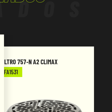
ADOS
FILTRO 757-N A2 CLIMAX
FILT
FA1531
FA1