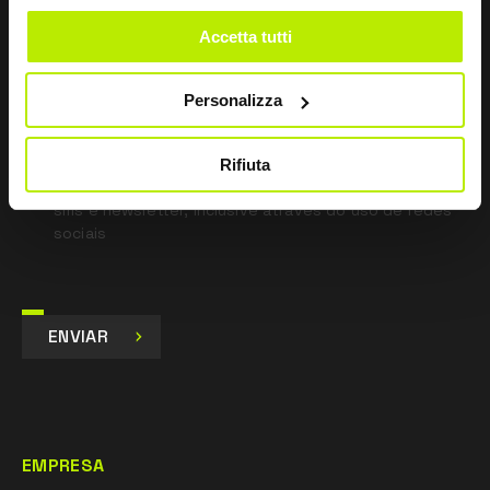
*
Li a Política de Privacidade
Accetta tutti
nos termos do art. 13 Regulamento UE 679/16.
Personalizza
Concordo
Dou o meu consentimento para o tratamento dos
dados para fins de Marketing e para receber
Rifiuta
comunicações comerciais e promocionais, por e-mail,
sms e newsletter, inclusive através do uso de redes
sociais
ENVIAR
EMPRESA