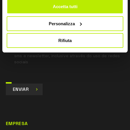
Accetta tutti
*
Li a Política de Privacidade
nos termos do art. 13 Regulamento UE 679/16.
Personalizza
Concordo
Dou o meu consentimento para o tratamento dos
Rifiuta
dados para fins de Marketing e para receber
comunicações comerciais e promocionais, por e-mail,
sms e newsletter, inclusive através do uso de redes
sociais
ENVIAR
EMPRESA