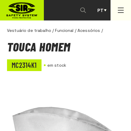
PT
ES
Vestuário de trabalho
/
Funcional
/
Acessórios
/
TOUCA HOMEM
MC2314K1
em stock