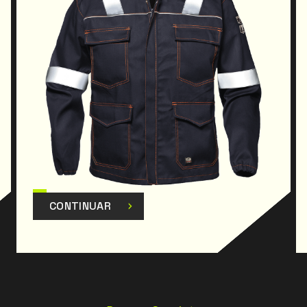
também garante proteção contra salpicos
limitados de substâncias químicas no estado
líquido. A antiestaticidade e a eficácia em conter a
energia libertada pelo arco elétrico até 4 kA
completam o perfil de segurança do casaco. A
elevada percentagem de algodão, combinada com
fibras técnicas, contribui para equilibrar na
perfeição proteção e conforto, tornando a peça
macia e respirável sem comprometer a robustez e
a resistência mecânica. O tecido elástico favorece
a liberdade de movimentos do operador,
permitindo a adoção de posturas dinâmicas
CONTINUAR
durante as atividades de trabalho. As travessas de
reforço, aplicadas nos pontos sujeitos a maior
solicitação, aumentam a resistência da peça e
valorizam o seuacabamento estético.
A gola coreana, sem pontas ou abas salientes,
protege eficazmente a zona cervical do calor,