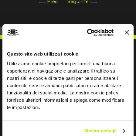
salpicos e agentes externos, reduzindo ao mesmo
Prec
Seguinte
tempo
o risco de ficar preso em máquinas ou
equipamentos. Os 4 bolsos tornam-
na funcional e prática, permitindo ter sempre à
mão as ferramentas e os
objetos indispensáveis durante o trabalho. Os
punhos elásticos garantem
Questo sito web utilizza i cookie
um fecho aderente ao pulso, impedindo a entrada
Utilizziamo cookie proprietari per fornirti una buona
de poeiras, detritos,
ESCREVER PARA NÓS
esperienza di navigazione e analizzare il traffico sui
salpicos e agentes químicos no interior da manga.
nostri siti, e cookie di terze parti per personalizzare i
Os insertos amarelos contrastantes de alta
contenuti, servire annunci pubblicitari mirati e abilitare
visibilidade completam o design moderno e
funzionalità dei social media. La nostra cookie policy
contribuem para aumentar a segurança do
fornisce ulteriori informazioni e spiega come modificare
operador em ambientes caracterizados por pouca
Mantemo-nos em contacto
le impostazioni.
iluminação ou visibilidade reduzida.
Leave
O produto foi concebido e fabricado em
this
conformidade com o Regulamento
Mostra dettagli
field