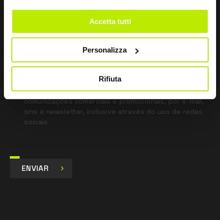
(UE) 2016/425 e sucessivas modificações.
blank
Accetta tutti
*
Li a Política de Privacidade
nos termos do art. 13 Regulamento UE 679/16.
Personalizza
Concordo
Rifiuta
Dou o meu consentimento para o tratamento dos
dados para fins de Marketing e para receber
comunicações comerciais e promocionais, por e-mail,
sms e newsletter, inclusive através do uso de redes
sociais
ENVIAR