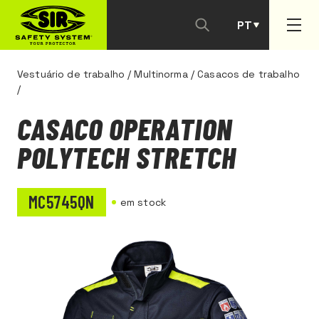
PT
ES
Vestuário de trabalho
/
Multinorma
/
Casacos de trabalho
/
CASACO OPERATION
POLYTECH STRETCH
MC5745QN
em stock