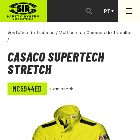
PT
ES
Vestuário de trabalho
/
Multinorma
/
Casacos de trabalho
/
CASACO SUPERTECH
STRETCH
MC5944ED
em stock