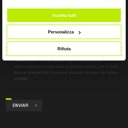
this
field
blank
Accetta tutti
*
Li a Política de Privacidade
nos termos do art. 13 Regulamento UE 679/16.
Personalizza
Concordo
Rifiuta
Dou o meu consentimento para o tratamento dos
dados para fins de Marketing e para receber
comunicações comerciais e promocionais, por e-mail,
sms e newsletter, inclusive através do uso de redes
sociais
ENVIAR