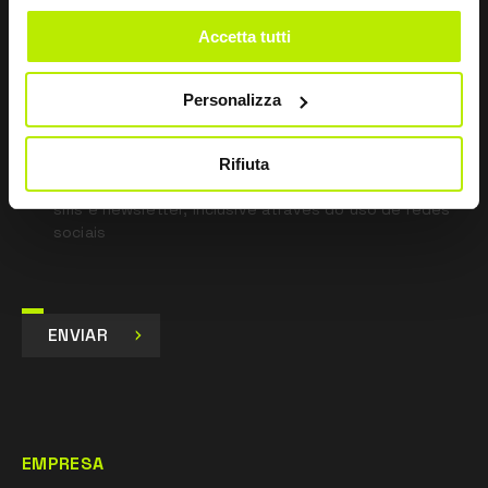
*
Li a Política de Privacidade
Accetta tutti
nos termos do art. 13 Regulamento UE 679/16.
Personalizza
Concordo
Dou o meu consentimento para o tratamento dos
dados para fins de Marketing e para receber
Rifiuta
comunicações comerciais e promocionais, por e-mail,
sms e newsletter, inclusive através do uso de redes
sociais
ENVIAR
EMPRESA