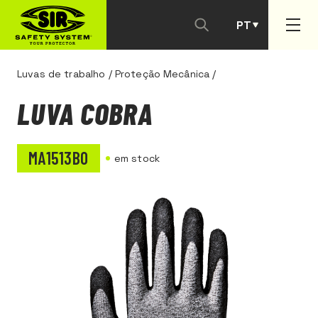
PT
ES
Luvas de trabalho
/
Proteção Mecânica
/
LUVA COBRA
MA1513B0
em stock