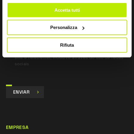
*
Li a Política de Privacidade
Accetta tutti
nos termos do art. 13 Regulamento UE 679/16.
Personalizza
Concordo
Dou o meu consentimento para o tratamento dos
dados para fins de Marketing e para receber
Rifiuta
comunicações comerciais e promocionais, por e-mail,
sms e newsletter, inclusive através do uso de redes
sociais
ENVIAR
EMPRESA