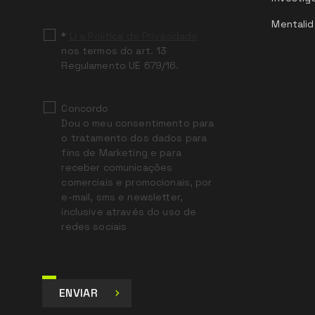
blank
Mentalid
*
Li a Política de Privacidade
nos termos do art. 13
Regulamento UE 679/16.
Concordo
Dou o meu consentimento para
o tratamento dos dados para
fins de Marketing e para
receber comunicações
comerciais e promocionais, por
e-mail, sms e newsletter,
inclusive através do uso de
redes sociais
ENVIAR