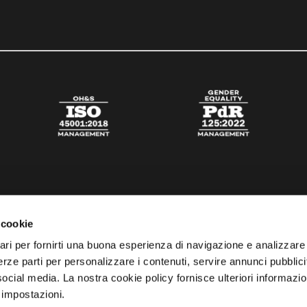
 cookie
ari per fornirti una buona esperienza di navigazione e analizzare i
 terze parti per personalizzare i contenuti, servire annunci pubblicit
 social media. La nostra cookie policy fornisce ulteriori informazio
 impostazioni.