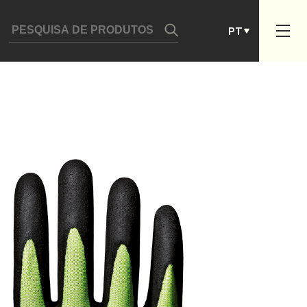
DE
PT
ES