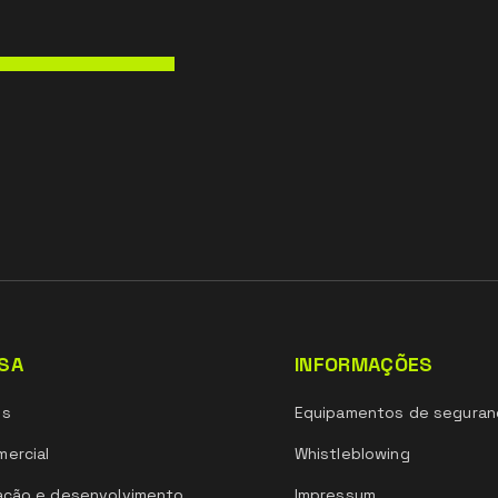
SA
INFORMAÇÕES
ós
Equipamentos de seguran
ercial
Whistleblowing
ação e desenvolvimento
Impressum