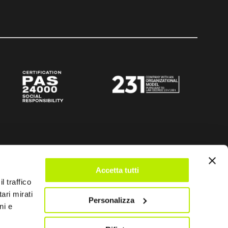
Accetta tutti
l traffico
ari mirati
Personalizza
ni e