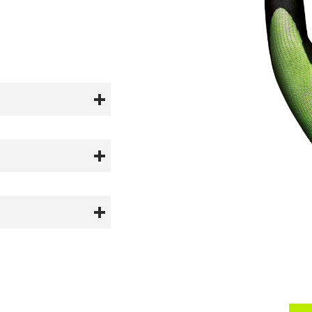
mpenho.
:1 Corte ISO:X
e costuras e às
óleos e gorduras