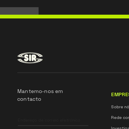
Mantemo-nos em
EMPRE
contacto
Sobre n
Leave
Rede com
this
field
Investig