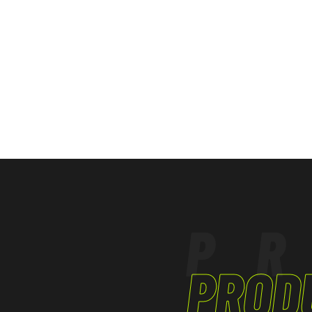
LOGÍSTICA
O produto foi concebido e fabricado em conf
TERCIÁRIO - ARTESANATO
Regulamento
(UE) 2016/425, com as alterações que lhe foram
P
PROD