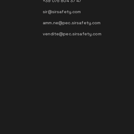
+39 075 804 37 47
sir@sirsafety.com
amm.ne@pec.sirsafety.com
vendite@pec.sirsafety.com