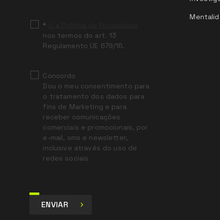
blank
Mentalid
*
Li a Política de Privacidade
nos termos do art. 13
Regulamento UE 679/16.
Concordo
Dou o meu consentimento para
o tratamento dos dados para
fins de Marketing e para
receber comunicações
comerciais e promocionais, por
e-mail, sms e newsletter,
inclusive através do uso de
redes sociais
ENVIAR