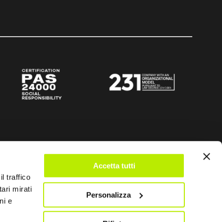
Accetta tutti
l traffico
ari mirati
Personalizza
ni e