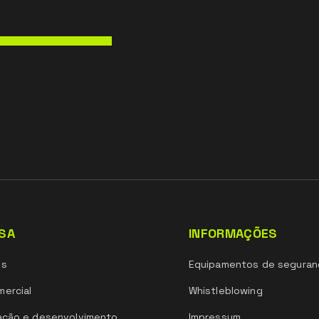
SA
INFORMAÇÕES
ós
Equipamentos de seguran
ercial
Whistleblowing
ação e desenvolvimento
Impressum