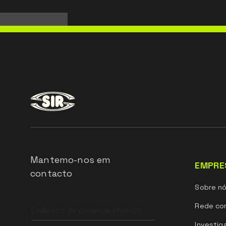
Mantemo-nos em
EMPRE
contacto
Sobre n
Leave
Rede com
this
field
Investig