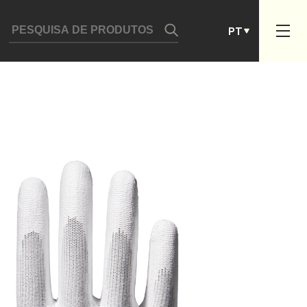
DE
PT
ES