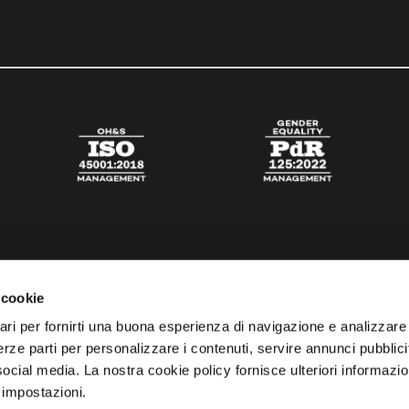
 cookie
ari per fornirti una buona esperienza di navigazione e analizzare i
 terze parti per personalizzare i contenuti, servire annunci pubblicit
 social media. La nostra cookie policy fornisce ulteriori informazio
 impostazioni.