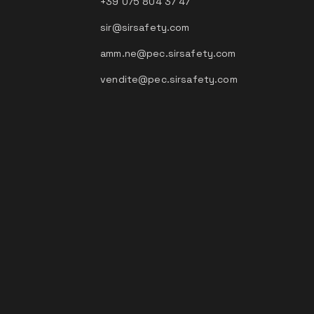
+39 075 804 37 47
sir@sirsafety.com
amm.ne@pec.sirsafety.com
vendite@pec.sirsafety.com