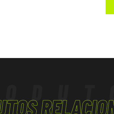
óleos e gorduras
ormidade com o
ção.
RODUT
UTOS RELACIO