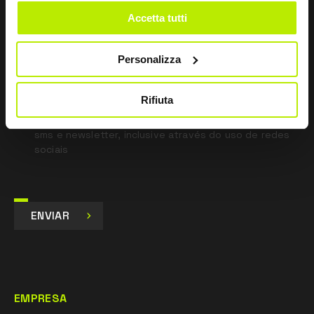
*
Li a Política de Privacidade
Accetta tutti
nos termos do art. 13 Regulamento UE 679/16.
Personalizza
Concordo
Dou o meu consentimento para o tratamento dos
Rifiuta
dados para fins de Marketing e para receber
comunicações comerciais e promocionais, por e-mail,
sms e newsletter, inclusive através do uso de redes
sociais
ENVIAR
EMPRESA