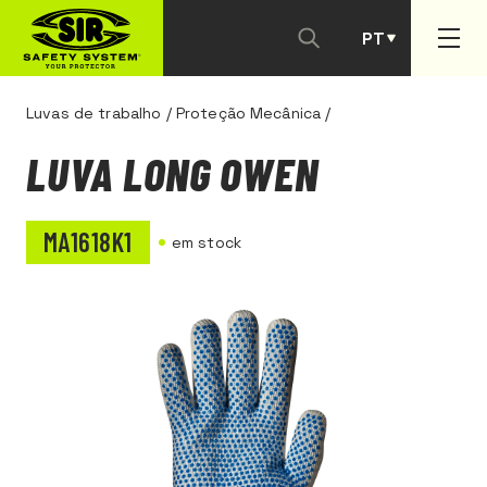
PT
ES
Luvas de trabalho
/
Proteção Mecânica
/
LUVA LONG OWEN
MA1618K1
em stock