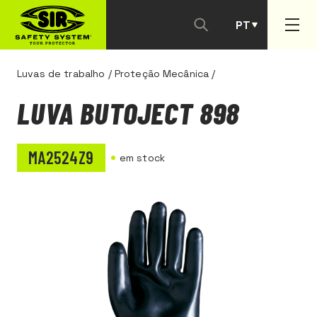
PT
ES
Luvas de trabalho
/
Proteção Mecânica
/
LUVA BUTOJECT 898
MA2524Z9
em stock