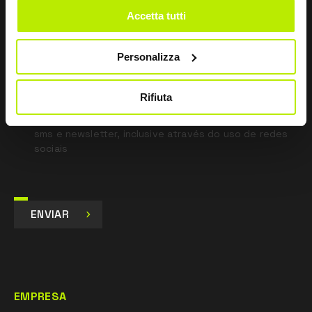
Accetta tutti
*
Li a Política de Privacidade
nos termos do art. 13 Regulamento UE 679/16.
Personalizza
Concordo
Dou o meu consentimento para o tratamento dos
Rifiuta
dados para fins de Marketing e para receber
comunicações comerciais e promocionais, por e-mail,
sms e newsletter, inclusive através do uso de redes
sociais
ENVIAR
EMPRESA